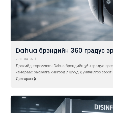
Dahua брэндийн 360 градус эр
2021-04-02
/
Дэлхийд тэргүүлэгч Dahua брэндийн 360 градус эрг
камераас захиалга хийгээд л шууд 3 үйлчилгээ зэрэг а
Дэлгэрэнгүй