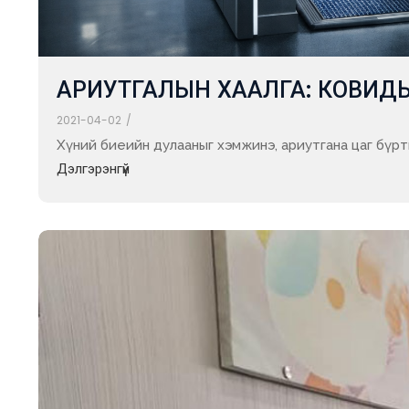
АРИУТГАЛЫН ХААЛГА: КОВИД
2021-04-02
/
Хүний биеийн дулааныг хэмжинэ, ариутгана цаг бүртгэ
Дэлгэрэнгүй