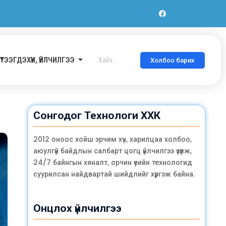
ҮТЭЭГДЭХҮҮН, ҮЙЛЧИЛГЭЭ
Холбоо барих
Сонгодог Технологи ХХК
2012 оноос хойш эрчим хүч, харилцаа холбоо,
аюулгүй байдлын салбарт цогц үйлчилгээ үзүүлж,
24/7 байнгын хяналт, орчин үеийн технологид
суурилсан найдвартай шийдлийг хүргэж байна.
Онцлох үйлчилгээ