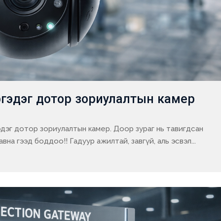
гэдэг дотор зориулалтын камер
эдэг дотор зориулалтын камер. Доор зураг нь тавигдсан
вна гээд боддоо!! Гадуур ажилтай, завгүй, аль эсвэл...