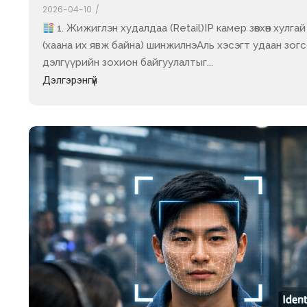
2026-04-10
/
1. Жижиглэн худалдаа (Retail)IP камер зөвхөн хулг
(хаана их явж байна) шинжилнэАль хэсэгт удаан зог
дэлгүүрийн зохион байгуулалтыг...
Дэлгэрэнгүй