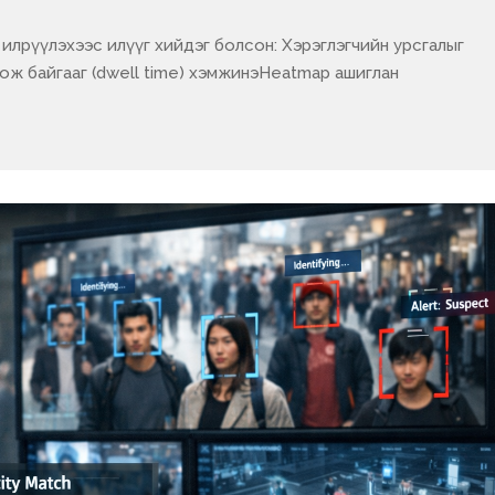
ай илрүүлэхээс илүүг хийдэг болсон: Хэрэглэгчийн урсгалыг
сож байгааг (dwell time) хэмжинэHeatmap ашиглан