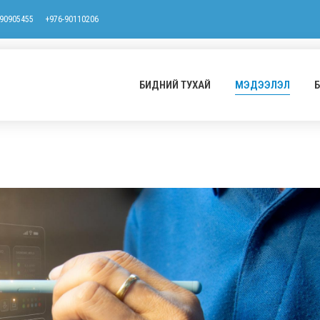
-90905455
+976-90110206
БИДНИЙ ТУХАЙ
МЭДЭЭЛЭЛ
Б