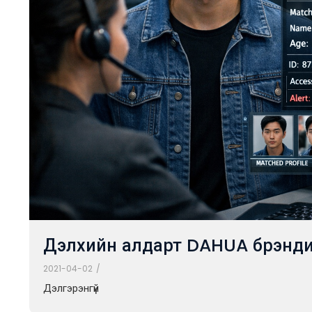
Дэлхийн алдарт DAHUA брэнди
2021-04-02
/
Дэлгэрэнгүй