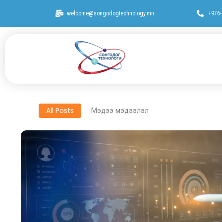
welcome@songodogtechnology.mn
+976
All Posts
Мэдээ мэдээлэл