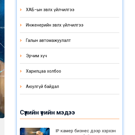
ХАБ-ын зөвлөх үйлчилгээ
Инженерийн зөвлөх үйлчилгээ
Галын автомажуулалт
Эрчим хүч
Харилцаа холбоо
Аюулгүй байдал
Сүүлийн үеийн мэдээ
IP камер бизнес дээр хэрхэн