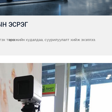
ЫН ЭСРЭГ
х төхөөрөмжийн худалдаа, суурилуулалт хийж эхэллээ.